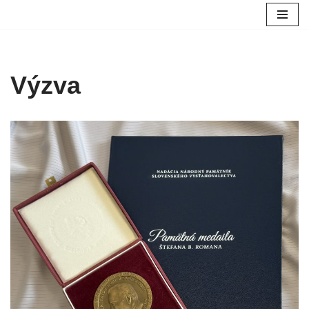
Preskočiť
na
obsah
Výzva