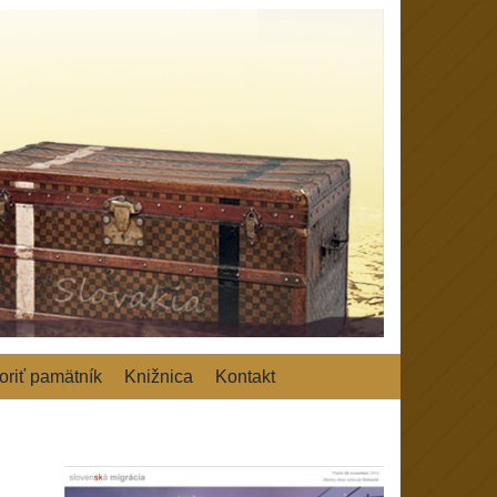
riť pamätník
Knižnica
Kontakt