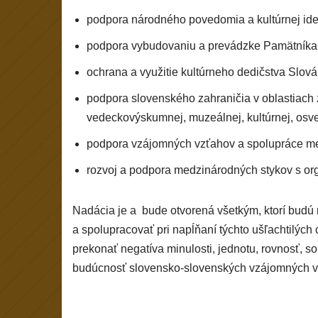
podpora národného povedomia a kultúrnej ident
podpora vybudovaniu a prevádzke Pamätníka 
ochrana a využitie kultúrneho dedičstva Slovák
podpora slovenského zahraničia v oblastiach 
vedeckovýskumnej, muzeálnej, kultúrnej, osvet
podpora vzájomných vzťahov a spolupráce me
rozvoj a podpora medzinárodných stykov s or
Nadácia je a bude otvorená všetkým, ktorí budú
a spolupracovať pri napĺňaní týchto ušľachtilých 
prekonať negatíva minulosti, jednotu, rovnosť, sol
budúcnosť slovensko-slovenských vzájomných v