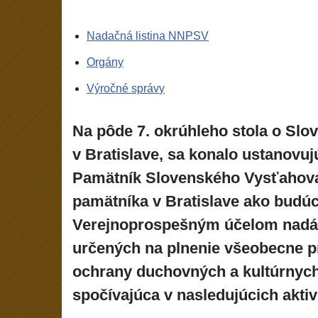
Nadačná listina NNPSV
Orgány
Výročné správ
y
Na pôde 7. okrúhleho stola o Slo
v Bratislave, sa konalo ustanov
Pamätník Slovenského Vysťahovale
pamätníka v Bratislave ako budúc
Verejnoprospešným účelom nadáci
určených na plnenie všeobecne pr
ochrany duchovných a kultúrnych 
spočívajúca v nasledujúcich aktiv