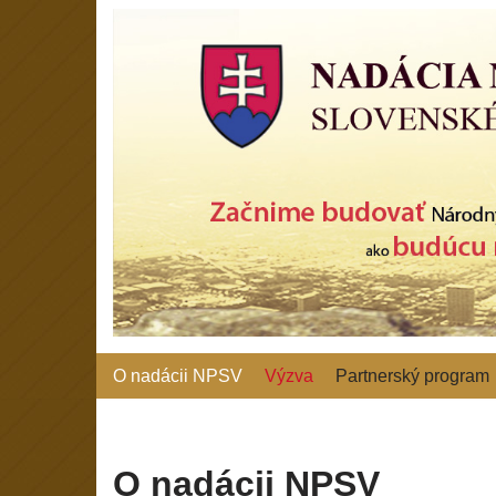
Preskočiť
na
obsah
O nadácii NPSV
Výzva
Partnerský program
O nadácii NPSV