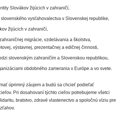
ity Slovákov žijúcich v zahraničí,
slovenského vysťahovalectva v Slovenskej republike,
ov žijúcich v zahraničí,
zahraničnej migrácie, vzdelávania a školstva,
ovej, výstavnej, prezentačnej a edičnej činnosti,
dzi slovenským zahraničím a Slovenskou republikou,
ganizáciami obdobného zamerania v Európe a vo svete.
 mať úprimný záujem a budú sa chcieť podieľať
cieľov. Pri dosahovaní týchto cieľov potrebujeme všetci
idaritu, bratstvo, zdravé vlastenectvo a spoločnú víziu pre
zťahov.