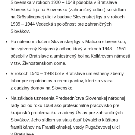
Slovenska v rokoch 1920 – 1948 pôsobila v Bratislave
Slovenská liga na Slovensku (zahraničný odbor) so sídlom
na Grösslingovej ulici v budove Slovenskej ligy a v rokoch
1939 – 1944 Vedecká spoločnosť pre zahraničných
Slovákov.
Po nútenom zlúčení Slovenskej ligy s Maticou slovenskou,
bol vytvorený Krajanský odbor, ktorý v rokoch 1948 – 1951
pôsobil v Bratislave a umiestnený bol na Kollárovom námestí
v tzv. Živnostenskom dome.
V rokoch 1940 – 1948 bol v Bratislave umiestnený zberný
tábor pre repatriantov a reemigrantov, ktorí sa vracal
z cudziny domov na Slovensko.
Na základe uznesenia Predsedníctva Slovenskej národnej
rady bol od roku 1968 ako profesionálne pracovisko pre
krajanskú problematiku zriadený Ústav pre zahraničných
Slovákov. Jeho sídlom sa stala časť bývalého kláštora
františkánov na Františkánskej, vtedy Pugačevovej ulici
v Bratislave.