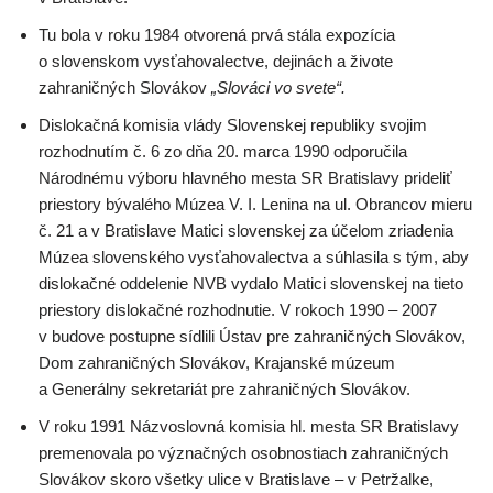
Tu bola v roku 1984 otvorená prvá stála expozícia
o slovenskom vysťahovalectve, dejinách a živote
zahraničných Slovákov
„Slováci vo svete“.
Dislokačná komisia vlády Slovenskej republiky svojim
rozhodnutím č. 6 zo dňa 20. marca 1990 odporučila
Národnému výboru hlavného mesta SR Bratislavy prideliť
priestory bývalého Múzea V. I. Lenina na ul. Obrancov mieru
č. 21 a v Bratislave Matici slovenskej za účelom zriadenia
Múzea slovenského vysťahovalectva a súhlasila s tým, aby
dislokačné oddelenie NVB vydalo Matici slovenskej na tieto
priestory dislokačné rozhodnutie. V rokoch 1990 – 2007
v budove postupne sídlili Ústav pre zahraničných Slovákov,
Dom zahraničných Slovákov, Krajanské múzeum
a Generálny sekretariát pre zahraničných Slovákov.
V roku 1991 Názvoslovná komisia hl. mesta SR Bratislavy
premenovala po význačných osobnostiach zahraničných
Slovákov skoro všetky ulice v Bratislave – v Petržalke,