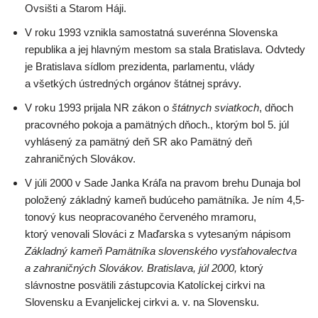
Ovsišti a Starom Háji.
V roku 1993 vznikla samostatná suverénna Slovenska
republika a jej hlavným mestom sa stala Bratislava. Odvtedy
je Bratislava sídlom prezidenta, parlamentu, vlády
a všetkých ústredných orgánov štátnej správy.
V roku 1993 prijala NR zákon o
štátnych sviatkoch
, dňoch
pracovného pokoja a pamätných dňoch., ktorým bol 5. júl
vyhlásený za pamätný deň SR ako Pamätný deň
zahraničných Slovákov.
V júli 2000 v Sade Janka Kráľa na pravom brehu Dunaja bol
položený základný kameň budúceho pamätníka. Je ním 4,5-
tonový kus neopracovaného červeného mramoru,
ktorý venovali Slováci z Maďarska s vytesaným nápisom
Základný kameň Pamätníka slovenského vysťahovalectva
a zahraničných Slovákov. Bratislava, júl 2000,
ktorý
slávnostne posvätili zástupcovia Katolíckej cirkvi na
Slovensku a Evanjelickej cirkvi a. v. na Slovensku.