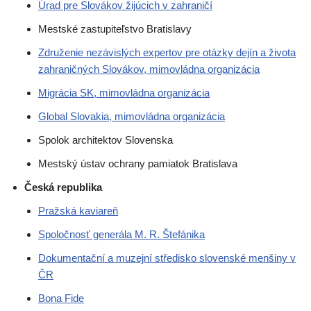
Úrad pre Slovákov žijúcich v zahraničí
Mestské zastupiteľstvo Bratislavy
Združenie nezávislých expertov pre otázky dejín a života
zahraničných Slovákov, mimovládna organizácia
Migrácia SK, mimovládna organizácia
Global Slovakia, mimovládna organizácia
Spolok architektov Slovenska
Mestský ústav ochrany pamiatok Bratislava
Česká republika
Pražská kaviareň
Spoločnosť generála M. R. Štefánika
Dokumentační a muzejní středisko slovenské menšiny v
ČR
Bona Fide