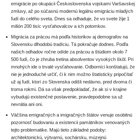
emigrácie po okupácii Československa vojskami Varšavskej
zmluvy, až po súčasnú modernú legálnu emigráciu mladých
ľudí do celého sveta. Dnes sa odhaduje, že vo svete žije 1
milión 200 tisíc vysťahovalcov a ich potomkov.
Migrácia za prácou má podľa historikov aj demografov na
Slovensku dlhodobú tradíciu. Tá pokračuje dodnes. Podľa
našich odhadov ročne odíde za prácou a štúdiom okolo 7
500 ľudí, čo je zhruba tretina absolventov vysokých škôl. Pri
mnohých ide o trvalé vysťahovanie. Odborníci konštatujú, že
nie je jednoduché určiť, či k nim možno štatisticky pripočítať
už aj ľudí, ktorí zo Slovenska odišli nedávno, pred dvoma či
troma rokmi. Dá sa však predpokladať, že ak si v krajine
vybudujú existenčné postavenie, pravdepodobne sa už
nevrátia ani oni.
Väčšina emigračných a imigračných štátov venuje osobitnú
pozornosť budovaniu a existencii pamätníkov venovaných
tejto problematike. Majú tieto základné podoby:
architektonickú, výtvarnú, sochársku, múzejnú