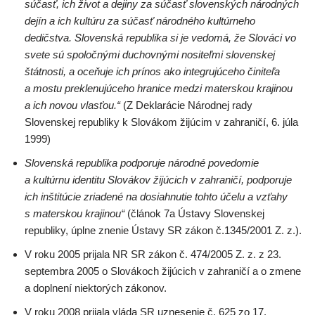
súčasť, ich život a dejiny za súčasť slovenských národných
dejín a ich kultúru za súčasť národného kultúrneho
dedičstva. Slovenská republika si je vedomá, že Slováci vo
svete sú spoločnými duchovnými nositeľmi slovenskej
štátnosti, a oceňuje ich prínos ako integrujúceho činiteľa
a mostu preklenujúceho hranice medzi materskou krajinou
a ich novou vlasťou.“
(Z Deklarácie Národnej rady
Slovenskej republiky k Slovákom žijúcim v zahraničí, 6. júla
1999)
Slovenská republika podporuje národné povedomie
a kultúrnu identitu Slovákov žijúcich v zahraničí, podporuje
ich inštitúcie zriadené na dosiahnutie tohto účelu a vzťahy
s materskou krajinou“
(článok 7a Ústavy Slovenskej
republiky, úplne znenie Ústavy SR zákon č.1345/2001 Z. z.).
V roku 2005 prijala NR SR zákon č. 474/2005 Z. z. z 23.
septembra 2005 o Slovákoch žijúcich v zahraničí a o zmene
a doplnení niektorých zákonov.
V roku 2008 prijala vláda SR uznesenie č. 625 zo 17.