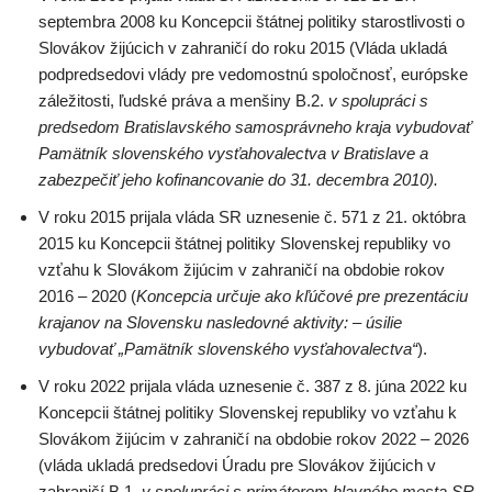
septembra 2008 ku Koncepcii štátnej politiky starostlivosti o
Slovákov žijúcich v zahraničí do roku 2015 (Vláda ukladá
podpredsedovi vlády pre vedomostnú spoločnosť, európske
záležitosti, ľudské práva a menšiny B.2.
v spolupráci s
predsedom Bratislavského samosprávneho kraja vybudovať
Pamätník slovenského vysťahovalectva v Bratislave a
zabezpečiť jeho kofinancovanie do 31. decembra 2010).
V roku 2015 prijala vláda SR uznesenie č. 571 z 21. októbra
2015 ku Koncepcii štátnej politiky Slovenskej republiky vo
vzťahu k Slovákom žijúcim v zahraničí na obdobie rokov
2016 – 2020 (
Koncepcia určuje ako kľúčové pre prezentáciu
krajanov na Slovensku nasledovné aktivity: – úsilie
vybudovať „Pamätník slovenského vysťahovalectva“
).
V roku 2022 prijala vláda uznesenie č. 387 z 8. júna 2022 ku
Koncepcii štátnej politiky Slovenskej republiky vo vzťahu k
Slovákom žijúcim v zahraničí na obdobie rokov 2022 – 2026
(vláda ukladá predsedovi Úradu pre Slovákov žijúcich v
zahraničí B.1.
v spolupráci s primátorom hlavného mesta SR