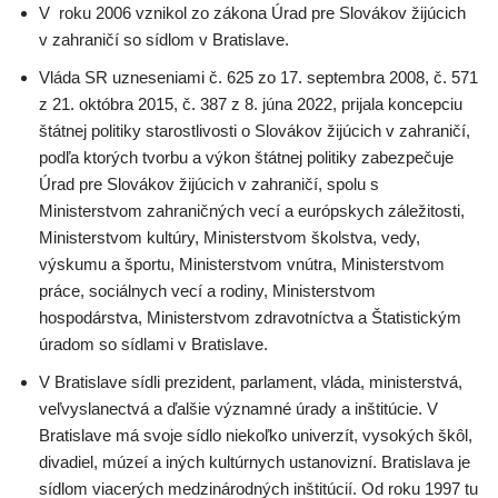
V roku 2006 vznikol zo zákona Úrad pre Slovákov žijúcich
v zahraničí so sídlom v Bratislave.
Vláda SR uzneseniami č. 625 zo 17. septembra 2008, č. 571
z 21. októbra 2015, č. 387 z 8. júna 2022, prijala koncepciu
štátnej politiky starostlivosti o Slovákov žijúcich v zahraničí,
podľa ktorých tvorbu a výkon štátnej politiky zabezpečuje
Úrad pre Slovákov žijúcich v zahraničí, spolu s
Ministerstvom zahraničných vecí a európskych záležitosti,
Ministerstvom kultúry, Ministerstvom školstva, vedy,
výskumu a športu, Ministerstvom vnútra, Ministerstvom
práce, sociálnych vecí a rodiny, Ministerstvom
hospodárstva, Ministerstvom zdravotníctva a Štatistickým
úradom so sídlami v Bratislave.
V Bratislave sídli prezident, parlament, vláda, ministerstvá,
veľvyslanectvá a ďalšie významné úrady a inštitúcie. V
Bratislave má svoje sídlo niekoľko univerzít, vysokých škôl,
divadiel, múzeí a iných kultúrnych ustanovizní. Bratislava je
sídlom viacerých medzinárodných inštitúcií. Od roku 1997 tu