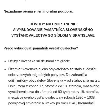
Nežiadame peniaze, len morálnu podporu
.
DÔVODY NA UMIESTNENIE
A VYBUDOVANIE PAMÄTNÍKA SLOVENSKÉHO
VYSŤAHOVALECTVA SO SÍDLOM V BRATISLAVE
Prečo vybudovať pamätník vysťahovalectva?
Dejiny Slovenska sú dejinami emigrácie.
Územie Slovenska a jeho obyvateľstvo sa stalo súčasťou
celosvetových migračných pohybov. Do zahraničia
odišli milióny obyvateľov Slovenska – od sťahovania na tzv.
Dolnú zem z konca 17. storočia do 19. storočia, masového
vysťahovalectva do zámoria od 80-tych rokov 19. storočia,
medzivojnového vysťahovalectva v rokoch 1920 – 1938,
povojnovej emigrácie a útekov po roku 1948, hromadnej