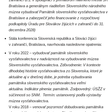
Bratislava a generálnym riaditeľom Slovenského národného
múzea vybudovať Pamätník slovenského vysťahovalectva v
Bratislave a zabezpečiť jeho financovanie z rozpočtovej
podkapitoly Úradu pre Slovákov žijúcich v zahraničí do 31.
decembra 2028)
Stála konferencia Slovenská republika a Slováci žijúci
v zahraničí, Bratislava, navrhovala nasledovne opatrenia:
V roku 2022
– vybudovať pamätník slovenského
vysťahovalectva v nadväznosti na vybudovanie múzea
Slovenského vysťahovalectva. Zdôvodnenie: V kontexte
dlhodobej histórie vysťahovalectva zo Slovenska, ktoré je
aktuálne aj v dnešnej dobe, je potreba vybudovania
pamätníka slovenského vysťahovalectva veľmi
aktuálna. Indikátor plnenia: pamätník. Zodpovedný: ÚSŽZ v
súčinnosti so SNM. Termín: ustanovený podľa výstavby
múzea vysťahovalectva.
V roku 2018
– venovať pozornosť dobudovaniu pamätníka