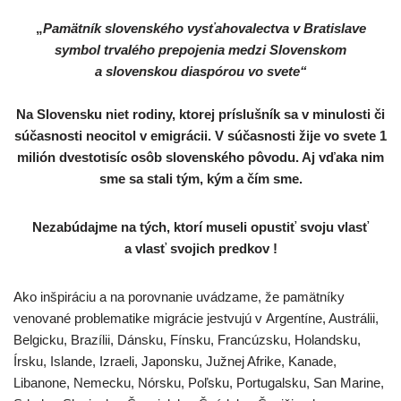
„
Pamätník slovenského vysťahovalectva v Bratislave
symbol trvalého prepojenia medzi Slovenskom
a slovenskou diaspórou vo svete“
Na Slovensku niet rodiny, ktorej príslušník sa v minulosti či
súčasnosti neocitol v emigrácii. V súčasnosti žije vo svete 1
milión dvestotisíc osôb slovenského pôvodu. Aj vďaka nim
sme sa stali tým, kým a čím sme.
Nezabúdajme na tých, ktorí museli opustiť svoju vlasť
a vlasť svojich predkov !
Ako inšpiráciu a na porovnanie uvádzame, že pamätníky
venované problematike migrácie jestvujú v Argentíne, Austrálii,
Belgicku, Brazílii, Dánsku, Fínsku, Francúzsku, Holandsku,
Írsku, Islande, Izraeli, Japonsku, Južnej Afrike, Kanade,
Libanone, Nemecku, Nórsku, Poľsku, Portugalsku, San Marine,