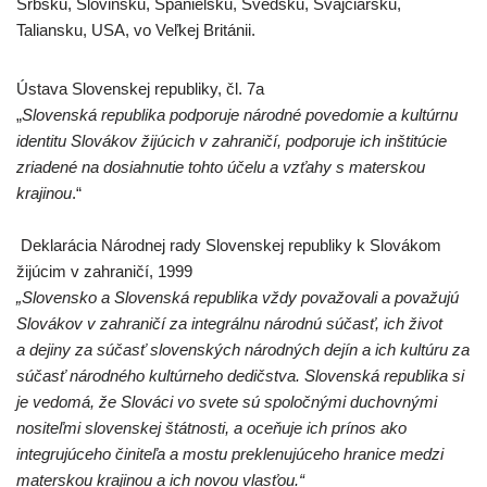
Srbsku, Slovinsku, Španielsku, Švédsku, Švajčiarsku,
Taliansku, USA, vo Veľkej Británii.
Ústava Slovenskej republiky, čl. 7a
„
Slovenská republika podporuje národné povedomie a kultúrnu
identitu Slovákov žijúcich v zahraničí, podporuje ich inštitúcie
zriadené na dosiahnutie tohto účelu a vzťahy s materskou
krajinou
.“
Deklarácia Národnej rady Slovenskej republiky k Slovákom
žijúcim v zahraničí, 1999
„Slovensko a Slovenská republika vždy považovali a považujú
Slovákov v zahraničí za integrálnu národnú súčasť, ich život
a dejiny za súčasť slovenských národných dejín a ich kultúru za
súčasť národného kultúrneho dedičstva. Slovenská republika si
je vedomá, že Slováci vo svete sú spoločnými duchovnými
nositeľmi slovenskej štátnosti, a oceňuje ich prínos ako
integrujúceho činiteľa a mostu preklenujúceho hranice medzi
materskou krajinou a ich novou vlasťou.“