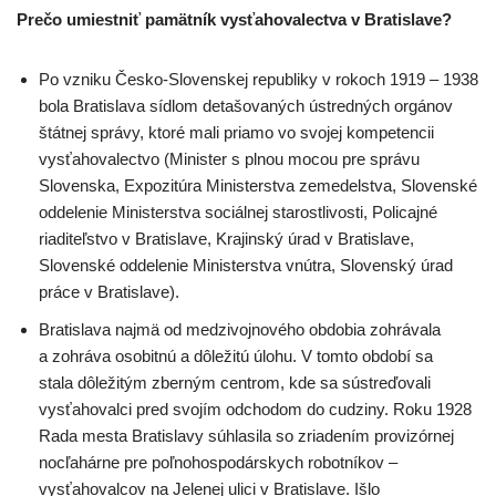
Prečo umiestniť pamätník vysťahovalectva v Bratislave?
Po vzniku Česko-Slovenskej republiky v rokoch 1919 – 1938
bola Bratislava sídlom detašovaných ústredných orgánov
štátnej správy, ktoré mali priamo vo svojej kompetencii
vysťahovalectvo (Minister s plnou mocou pre správu
Slovenska, Expozitúra Ministerstva zemedelstva, Slovenské
oddelenie Ministerstva sociálnej starostlivosti, Policajné
riaditeľstvo v Bratislave, Krajinský úrad v Bratislave,
Slovenské oddelenie Ministerstva vnútra, Slovenský úrad
práce v Bratislave).
Bratislava najmä od medzivojnového obdobia zohrávala
a zohráva osobitnú a dôležitú úlohu. V tomto období sa
stala dôležitým zberným centrom, kde sa sústreďovali
vysťahovalci pred svojím odchodom do cudziny. Roku 1928
Rada mesta Bratislavy súhlasila so zriadením provizórnej
nocľahárne pre poľnohospodárskych robotníkov –
vysťahovalcov na Jelenej ulici v Bratislave. Išlo