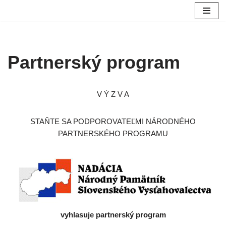
Preskočiť
na
obsah
Partnerský program
V Ý Z V A
STAŇTE SA PODPOROVATEĽMI NÁRODNÉHO
PARTNERSKÉHO PROGRAMU
vyhlasuje partnerský program