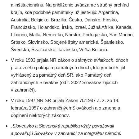
a inštitucionálnu. Na priblíženie uvádzame stručný prehľad
krajín, kde podobné pamätníky už jestvujú: Argentína,
Austrália, Belgicko, Brazília, Česko, Dánsko, Fínsko,
Francúzsko, Holandsko, Írsko, Izrael, Južná Afrika, Kanada,
Libanon, Malta, Nemecko, Nórsko, Portugalsko, San Marino,
Srbsko, Slovinsko, Spojené štáty americké, Španielsko,
Švédsko, Švajčiarsko, Taliansko, Veľká Británia.
V roku 1993 prijala NR zákon o
štátnych sviatkoch
, dňoch
pracovného pokoja a pamätných dňoch, ktorým bol 5. júl
vyhlásený za pamätný deň SR, ako Pamätný deň
zahraničných Slovákov (od r. 2022 Slovákov žijúcich
v zahraničí).
V roku 1997 NR SR prijala Zákon 70/1997 Z. z. zo 14.
februára 1997 o zahraničných Slovákoch a o zmene a
doplnení niektorých zákonov.
„Slovensko a Slovenská republika vždy považovali
a považujú Slovákov v zahraničí za integrálnu národnú