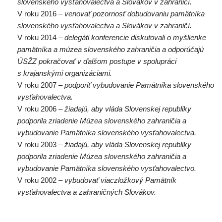
slovenského vysťahovalectva a Slovákov v zahraničí.
V roku 2016
– venovať pozornosť dobudovaniu pamätníka
slovenského vysťahovalectva a Slovákov v zahraničí.
V roku 2014
– delegáti konferencie diskutovali o myšlienke
pamätníka a múzea slovenského zahraničia a odporúčajú
ÚSŽZ pokračovať v ďalšom postupe v spolupráci
s krajanskými organizáciami.
V roku 2007
– podporiť vybudovanie Pamätníka slovenského
vysťahovalectva.
V roku 2006
– žiadajú, aby vláda Slovenskej republiky
podporila zriadenie Múzea slovenského zahraničia a
vybudovanie Pamätníka slovenského vysťahovalectva.
V roku 2003
– žiadajú, aby vláda Slovenskej republiky
podporila zriadenie Múzea slovenského zahraničia a
vybudovanie Pamätníka slovenského vysťahovalectvo.
V roku 2002
– vybudovať viaczložkový Pamätník
vysťahovalectva a zahraničných Slovákov.