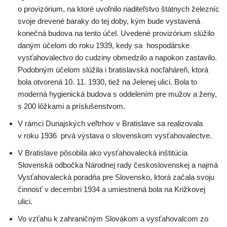
o provizórium, na ktoré uvoľnilo riaditeľstvo štátnych železníc
svoje drevené baraky do tej doby, kým bude vystavená
konečná budova na tento účel. Uvedené provizórium slúžilo
daným účelom do roku 1939, kedy sa hospodárske
vysťahovalectvo do cudziny obmedzilo a napokon zastavilo.
Podobným účelom slúžila i bratislavská nocľaháreň, ktorá
bola otvorená 10. 11. 1930, tiež na Jelenej ulici. Bola to
moderná hygienická budova s oddelením pre mužov a ženy,
s 200 lôžkami a príslušenstvom.
V rámci Dunajských veľtrhov v Bratislave sa realizovala
v roku 1936 prvá výstava o slovenskom vysťahovalectve.
V Bratislave pôsobila ako vysťahovalecká inštitúcia
Slovenská odbočka Národnej rady československej a najmä
Vysťahovalecká poradňa pre Slovensko, ktorá začala svoju
činnosť v decembri 1934 a umiestnená bola na Križkovej
ulici.
Vo vzťahu k zahraničným Slovákom a vysťahovalcom zo