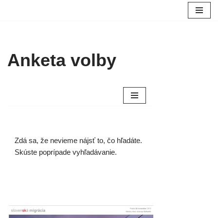
Preskočiť
na
obsah
Anketa volby