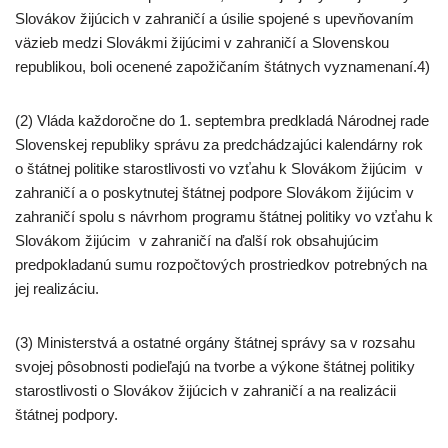
Slovákov žijúcich v zahraničí a úsilie spojené s upevňovaním
väzieb medzi Slovákmi žijúcimi v zahraničí a Slovenskou
republikou, boli ocenené zapožičaním štátnych vyznamenaní.4)
(2) Vláda každoročne do 1. septembra predkladá Národnej rade
Slovenskej republiky správu za predchádzajúci kalendárny rok
o štátnej politike starostlivosti vo vzťahu k Slovákom žijúcim v
zahraničí a o poskytnutej štátnej podpore Slovákom žijúcim v
zahraničí spolu s návrhom programu štátnej politiky vo vzťahu k
Slovákom žijúcim v zahraničí na ďalší rok obsahujúcim
predpokladanú sumu rozpočtových prostriedkov potrebných na
jej realizáciu.
(3) Ministerstvá a ostatné orgány štátnej správy sa v rozsahu
svojej pôsobnosti podieľajú na tvorbe a výkone štátnej politiky
starostlivosti o Slovákov žijúcich v zahraničí a na realizácii
štátnej podpory.