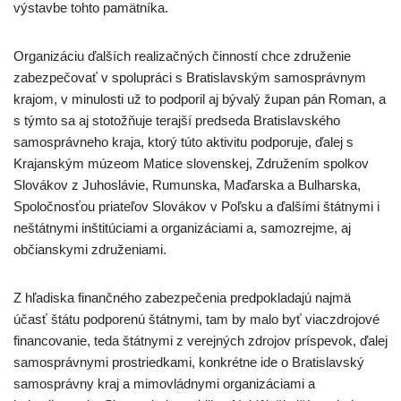
výstavbe tohto pamätníka.
Organizáciu ďalších realizačných činností chce združenie
zabezpečovať v spolupráci s Bratislavským samosprávnym
krajom, v minulosti už to podporil aj bývalý župan pán Roman, a
s týmto sa aj stotožňuje terajší predseda Bratislavského
samosprávneho kraja, ktorý túto aktivitu podporuje, ďalej s
Krajanským múzeom Matice slovenskej, Združením spolkov
Slovákov z Juhoslávie, Rumunska, Maďarska a Bulharska,
Spoločnosťou priateľov Slovákov v Poľsku a ďalšími štátnymi i
neštátnymi inštitúciami a organizáciami a, samozrejme, aj
občianskymi združeniami.
Z hľadiska finančného zabezpečenia predpokladajú najmä
účasť štátu podporenú štátnymi, tam by malo byť viaczdrojové
financovanie, teda štátnymi z verejných zdrojov príspevok, ďalej
samosprávnymi prostriedkami, konkrétne ide o Bratislavský
samosprávny kraj a mimovládnymi organizáciami a