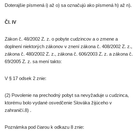
Doterajšie písmená i) až o) sa označujú ako písmená h) až n).
Čl. IV
Zákon č. 48/2002 Z. z. o pobyte cudzincov a o zmene a
doplnení niektorých zákonov v znení zákona č. 408/2002 Z. z.,
zákona č. 480/2002 Z. z., zákona č. 606/2003 Z. z. a zákona č.
69/2005 Z. z. sa mení takto:
V § 17 odsek 2 znie:
(2) Povolenie na prechodný pobyt sa nevyžaduje u cudzinca,
ktorému bolo vydané osvedčenie Slováka žijúceho v
zahraničí.8) .
Poznámka pod čiarou k odkazu 8 znie: