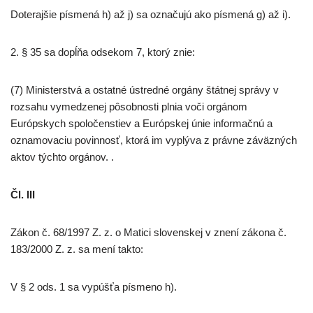
Doterajšie písmená h) až j) sa označujú ako písmená g) až i).
2. § 35 sa dopĺňa odsekom 7, ktorý znie:
(7) Ministerstvá a ostatné ústredné orgány štátnej správy v
rozsahu vymedzenej pôsobnosti plnia voči orgánom
Európskych spoločenstiev a Európskej únie informačnú a
oznamovaciu povinnosť, ktorá im vyplýva z právne záväzných
aktov týchto orgánov. .
Čl. III
Zákon č. 68/1997 Z. z. o Matici slovenskej v znení zákona č.
183/2000 Z. z. sa mení takto:
V § 2 ods. 1 sa vypúšťa písmeno h).