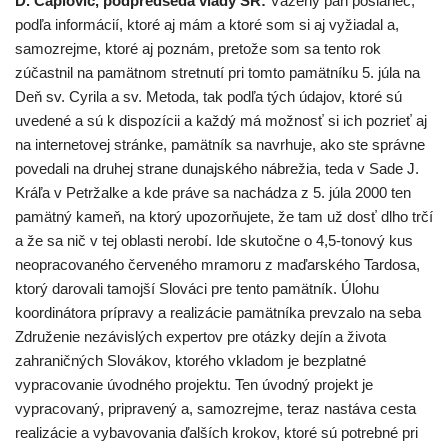
D. Čaplovič, podpredseda vlády SR:
Vážený pán poslanec,
podľa informácií, ktoré aj mám a ktoré som si aj vyžiadal a,
samozrejme, ktoré aj poznám, pretože som sa tento rok
zúčastnil na pamätnom stretnutí pri tomto pamätníku 5. júla na
Deň sv. Cyrila a sv. Metoda, tak podľa tých údajov, ktoré sú
uvedené a sú k dispozícii a každý má možnosť si ich pozrieť aj
na internetovej stránke, pamätník sa navrhuje, ako ste správne
povedali na druhej strane dunajského nábrežia, teda v Sade J.
Kráľa v Petržalke a kde práve sa nachádza z 5. júla 2000 ten
pamätný kameň, na ktorý upozorňujete, že tam už dosť dlho trčí
a že sa nič v tej oblasti nerobí. Ide skutočne o 4,5-tonový kus
neopracovaného červeného mramoru z maďarského Tardosa,
ktorý darovali tamojší Slováci pre tento pamätník. Úlohu
koordinátora prípravy a realizácie pamätníka prevzalo na seba
Združenie nezávislých expertov pre otázky dejín a života
zahraničných Slovákov, ktorého vkladom je bezplatné
vypracovanie úvodného projektu. Ten úvodný projekt je
vypracovaný, pripravený a, samozrejme, teraz nastáva cesta
realizácie a vybavovania ďalších krokov, ktoré sú potrebné pri