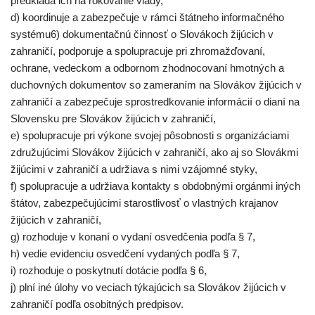
predkladá ich na rokovanie vlády,
d) koordinuje a zabezpečuje v rámci štátneho informačného
systému6) dokumentačnú činnosť o Slovákoch žijúcich v
zahraničí, podporuje a spolupracuje pri zhromažďovaní,
ochrane, vedeckom a odbornom zhodnocovaní hmotných a
duchovných dokumentov so zameraním na Slovákov žijúcich v
zahraničí a zabezpečuje sprostredkovanie informácií o dianí na
Slovensku pre Slovákov žijúcich v zahraničí,
e) spolupracuje pri výkone svojej pôsobnosti s organizáciami
združujúcimi Slovákov žijúcich v zahraničí, ako aj so Slovákmi
žijúcimi v zahraničí a udržiava s nimi vzájomné styky,
f) spolupracuje a udržiava kontakty s obdobnými orgánmi iných
štátov, zabezpečujúcimi starostlivosť o vlastných krajanov
žijúcich v zahraničí,
g) rozhoduje v konaní o vydaní osvedčenia podľa § 7,
h) vedie evidenciu osvedčení vydaných podľa § 7,
i) rozhoduje o poskytnutí dotácie podľa § 6,
j) plní iné úlohy vo veciach týkajúcich sa Slovákov žijúcich v
zahraničí podľa osobitných predpisov.