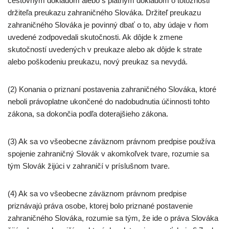
cestovným dokladom alebo s platným dokladom o totožnosti
držiteľa preukazu zahraničného Slováka. Držiteľ preukazu
zahraničného Slováka je povinný dbať o to, aby údaje v ňom
uvedené zodpovedali skutočnosti. Ak dôjde k zmene
skutočností uvedených v preukaze alebo ak dôjde k strate
alebo poškodeniu preukazu, nový preukaz sa nevydá.
(2) Konania o priznaní postavenia zahraničného Slováka, ktoré
neboli právoplatne ukončené do nadobudnutia účinnosti tohto
zákona, sa dokončia podľa doterajšieho zákona.
(3) Ak sa vo všeobecne záväznom právnom predpise používa
spojenie zahraničný Slovák v akomkoľvek tvare, rozumie sa
tým Slovák žijúci v zahraničí v príslušnom tvare.
(4) Ak sa vo všeobecne záväznom právnom predpise
priznávajú práva osobe, ktorej bolo priznané postavenie
zahraničného Slováka, rozumie sa tým, že ide o práva Slováka