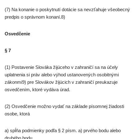
(7) Na konanie o poskytnutí dotácie sa nevzťahuje všeobecný
predpis o správnom konaní.8)
Osvedčenie
§ 7
(1) Postavenie Slováka žijúceho v zahraničí sa na účely
uplatnenia si práv alebo výhod ustanovených osobitnými
zákonmi9) pre Slovákov žijúcich v zahraničí preukazuje
osvedčením, ktoré vydáva úrad.
(2) Osvedčenie možno vydať na základe písomnej žiadosti
osobe, ktorá
a) spĺňa podmienky podľa § 2 písm. a) prvého bodu alebo
druhého bodu,