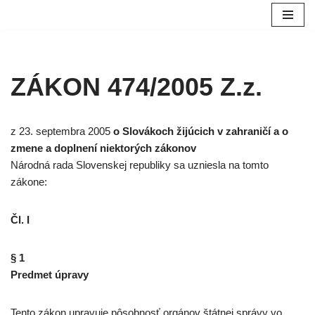
Preskočiť
na
obsah
ZÁKON 474/2005 Z.z.
z 23. septembra 2005
o Slovákoch žijúcich v zahraničí a o
zmene a doplnení niektorých zákonov
Národná rada Slovenskej republiky sa uzniesla na tomto
zákone:
Čl. I
§ 1
Predmet úpravy
Tento zákon upravuje pôsobnosť orgánov štátnej správy vo