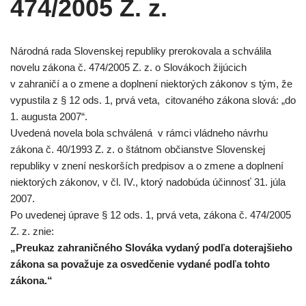
474/2005 Z. z.
Národná rada Slovenskej republiky prerokovala a schválila
novelu zákona č. 474/2005 Z. z. o Slovákoch žijúcich
v zahraničí a o zmene a doplnení niektorých zákonov s tým, že
vypustila z § 12 ods. 1, prvá veta, citovaného zákona slová: „do
1. augusta 2007“.
Uvedená novela bola schválená v rámci vládneho návrhu
zákona č. 40/1993 Z. z. o štátnom občianstve Slovenskej
republiky v znení neskorších predpisov a o zmene a doplnení
niektorých zákonov, v čl. IV., ktorý nadobúda účinnosť 31. júla
2007.
Po uvedenej úprave § 12 ods. 1, prvá veta, zákona č. 474/2005
Z. z. znie:
„Preukaz zahraničného Slováka vydaný podľa doterajšieho
zákona sa považuje za osvedčenie vydané podľa tohto
zákona.“