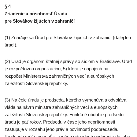
§ 4
Zriadenie a pôsobnosť Úradu
pre Slovákov žijúcich v zahraničí
(1) Zriaďuje sa Úrad pre Slovákov žijúcich v zahraničí (ďalej len
úrad ).
(2) Úrad je orgánom štátnej správy so sídlom v Bratislave. Úrad
je rozpočtovou organizáciou, 5) ktorá je napojená na
rozpočet Ministerstva zahraničných vecí a európskych
záležitostí Slovenskej republiky.
(3) Na čele úradu je predseda, ktorého vymenúva a odvoláva
vláda na návrh ministra zahraničných vecí a európskych
záležitostí Slovenskej republiky. Funkčné obdobie predsedu
úradu je päť rokov. Predsedu v čase jeho neprítomnosti
zastupuje v rozsahu jeho práv a povinností podpredseda.
Predseda môže poveriť aj v iných prípadoch podpredsedu, aby