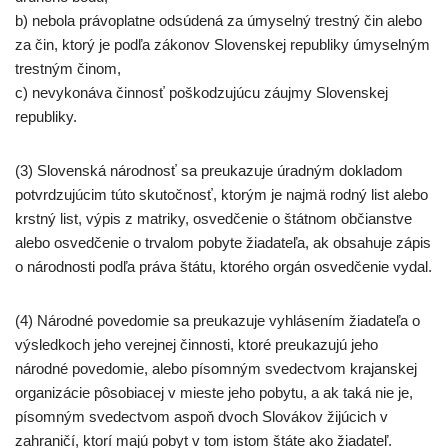
b) nebola právoplatne odsúdená za úmyselný trestný čin alebo
za čin, ktorý je podľa zákonov Slovenskej republiky úmyselným
trestným činom,
c) nevykonáva činnosť poškodzujúcu záujmy Slovenskej
republiky.
(3) Slovenská národnosť sa preukazuje úradným dokladom
potvrdzujúcim túto skutočnosť, ktorým je najmä rodný list alebo
krstný list, výpis z matriky, osvedčenie o štátnom občianstve
alebo osvedčenie o trvalom pobyte žiadateľa, ak obsahuje zápis
o národnosti podľa práva štátu, ktorého orgán osvedčenie vydal.
(4) Národné povedomie sa preukazuje vyhlásením žiadateľa o
výsledkoch jeho verejnej činnosti, ktoré preukazujú jeho
národné povedomie, alebo písomným svedectvom krajanskej
organizácie pôsobiacej v mieste jeho pobytu, a ak taká nie je,
písomným svedectvom aspoň dvoch Slovákov žijúcich v
zahraničí, ktorí majú pobyt v tom istom štáte ako žiadateľ.