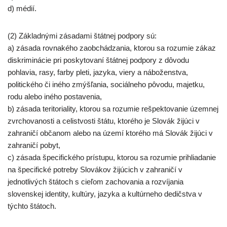
d) médií.
(2) Základnými zásadami štátnej podpory sú:
a) zásada rovnakého zaobchádzania, ktorou sa rozumie zákaz
diskriminácie pri poskytovaní štátnej podpory z dôvodu
pohlavia, rasy, farby pleti, jazyka, viery a náboženstva,
politického či iného zmýšľania, sociálneho pôvodu, majetku,
rodu alebo iného postavenia,
b) zásada teritoriality, ktorou sa rozumie rešpektovanie územnej
zvrchovanosti a celistvosti štátu, ktorého je Slovák žijúci v
zahraničí občanom alebo na území ktorého má Slovák žijúci v
zahraničí pobyt,
c) zásada špecifického prístupu, ktorou sa rozumie prihliadanie
na špecifické potreby Slovákov žijúcich v zahraničí v
jednotlivých štátoch s cieľom zachovania a rozvíjania
slovenskej identity, kultúry, jazyka a kultúrneho dedičstva v
týchto štátoch.