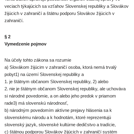
veciach týkajúcich sa vzťahov Slovenskej republiky a Slovákov
žijúcich v zahraničí a štátnu podporu Slovákov žijúcich v
zahraničí.
§ 2
Vymedzenie pojmov
Na účely tohto zákona sa rozumie
a) Slovákom žijúcim v zahraničí osoba, ktorá nemá trvalý
pobyt1) na území Slovenskej republiky a
1. je štátnym občanom Slovenskej republiky, 2) alebo
2. nie je štátnym občanom Slovenskej republiky, ale uchováva
si národné povedomie, a on alebo jeho predok v priamom
rade3) má slovenskú národnosť,
b) národným povedomím aktívne prejavy hlásenia sa k
slovenskému národu a k hodnotám, ktoré reprezentujú
slovenský jazyk, slovenské kultúrne dedičstvo a tradície,
c) štátnou podporou Slovákov žijúcich v zahraničí systém