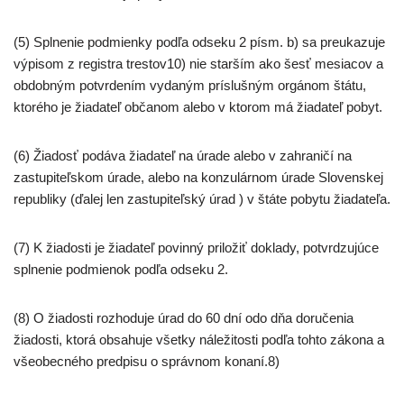
(5) Splnenie podmienky podľa odseku 2 písm. b) sa preukazuje
výpisom z registra trestov10) nie starším ako šesť mesiacov a
obdobným potvrdením vydaným príslušným orgánom štátu,
ktorého je žiadateľ občanom alebo v ktorom má žiadateľ pobyt.
(6) Žiadosť podáva žiadateľ na úrade alebo v zahraničí na
zastupiteľskom úrade, alebo na konzulárnom úrade Slovenskej
republiky (ďalej len zastupiteľský úrad ) v štáte pobytu žiadateľa.
(7) K žiadosti je žiadateľ povinný priložiť doklady, potvrdzujúce
splnenie podmienok podľa odseku 2.
(8) O žiadosti rozhoduje úrad do 60 dní odo dňa doručenia
žiadosti, ktorá obsahuje všetky náležitosti podľa tohto zákona a
všeobecného predpisu o správnom konaní.8)