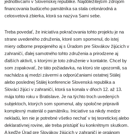
jednotlivcami v Slovenskej republike. Najdôležitejším zdrojom
financovania budúceho pamätníka sa stala celonárodná a
celosvetová zbierka, ktorá sa nazýva Sami sebe.
Treba povedať, že iniciatíva pokračovania tohto projektu je na
strane uvedeného združenia, ktoré som spomenul, do istej
miery odborne prepojeného aj s Úradom pre Slovákov žijúcich v
zahraničí, ďalej samotného tohto združenia a prirodzene aj
ďalších aktivít, s ktorými je toto združenie v kontakte. Chcel by
som zopakovať, že táto požiadavka, na ktorú ste upozornili, sa
nachádza aj medzi závermi a odporúčaniami ostatnej Stálej
alebo poslednej Stálej konferencie Slovenská republika a
Slováci žijúci v zahraničí, ktorá sa konala v dňoch 12. až 13.
mája tohto roku v Bratislave. Je na týchto troch uvedených
subjektoch, ktorých som spomenul, aby spoločne pripravili
komplexný materiál o pamätníku. Iniciatíve sa nikdy medze
nekladú, len nie je potrebné všetko nechať v tej teoretickej alebo
deklaratívnej rovine, ale treba pristúpiť ku konkrétnym skutkom.
A keďže Úrad pre Slovákov žijúcich v zahraničí je orgánom