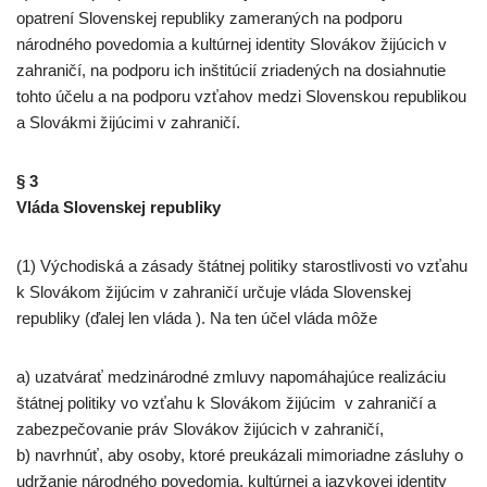
opatrení Slovenskej republiky zameraných na podporu
národného povedomia a kultúrnej identity Slovákov žijúcich v
zahraničí, na podporu ich inštitúcií zriadených na dosiahnutie
tohto účelu a na podporu vzťahov medzi Slovenskou republikou
a Slovákmi žijúcimi v zahraničí.
§ 3
Vláda Slovenskej republiky
(1) Východiská a zásady štátnej politiky starostlivosti vo vzťahu
k Slovákom žijúcim v zahraničí určuje vláda Slovenskej
republiky (ďalej len vláda ). Na ten účel vláda môže
a) uzatvárať medzinárodné zmluvy napomáhajúce realizáciu
štátnej politiky vo vzťahu k Slovákom žijúcim v zahraničí a
zabezpečovanie práv Slovákov žijúcich v zahraničí,
b) navrhnúť, aby osoby, ktoré preukázali mimoriadne zásluhy o
udržanie národného povedomia, kultúrnej a jazykovej identity