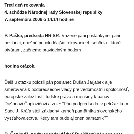
Tretí deň rokovania
4. schôdze Národnej rady Slovenskej republiky
7. septembra 2006 o 14.14 hodine
P. Paška, predseda NR SR:
Vážené pani poslankyne, páni
poslanci, dnešné popoludňajšie rokovanie 4. schôdze, ktoré
otváram, začneme pravidelným bodom
hodina otázok
.
Ďalšiu otázku položil pán poslanec Dušan Jarjabek a je
smerovaná k podpredsedovi vlády pre vedomostnú spoločnosť,
európske záležitosti, ľudské práva a menšiny k pánovi
Dušanovi Čaplovičovi a znie: "Pán podpredseda, v petržalskom
Sade J. Kráľa stojí základný kameň pamätníka slovenského
vysťahovalectva. Kedy tam bude aj onen pamätník?"