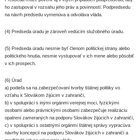
ho zastupoval v rozsahu jeho práv a povinností. Podpredsedu
na návrh predsedu vymenúva a odvoláva vláda.
(4) Predseda úradu je zároveň vedúcim služobného úradu.
(5) Predseda úradu nesmie byť členom politickej strany alebo
politického hnutia, nesmie vystupovať v ich mene alebo pôsobiť
v ich prospech.
(6) Úrad
a) podieľa sa na zabezpečovaní tvorby štátnej politiky vo
vzťahu k Slovákom žijúcim v zahraničí,
b) v spolupráci s inými orgánmi verejnej moci, fyzickými
osobami alebo právnickými osobami zabezpečuje realizáciu
opatrení zameraných na podporu Slovákov žijúcich v zahraničí,
c) v spolupráci s ostatnými orgánmi štátnej správy vypracúva
návrhy koncepcií na podporu Slovákov žijúcich v zahraničí a