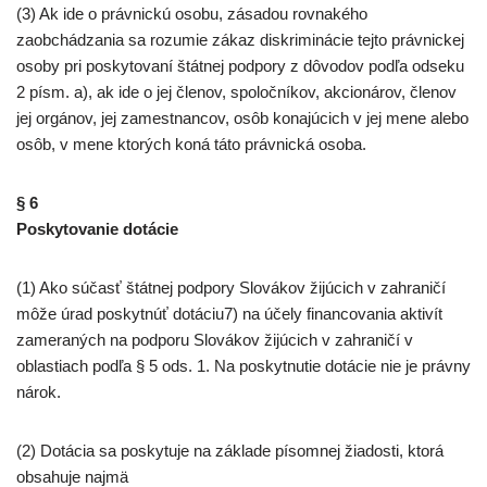
(3) Ak ide o právnickú osobu, zásadou rovnakého
zaobchádzania sa rozumie zákaz diskriminácie tejto právnickej
osoby pri poskytovaní štátnej podpory z dôvodov podľa odseku
2 písm. a), ak ide o jej členov, spoločníkov, akcionárov, členov
jej orgánov, jej zamestnancov, osôb konajúcich v jej mene alebo
osôb, v mene ktorých koná táto právnická osoba.
§ 6
Poskytovanie dotácie
(1) Ako súčasť štátnej podpory Slovákov žijúcich v zahraničí
môže úrad poskytnúť dotáciu7) na účely financovania aktivít
zameraných na podporu Slovákov žijúcich v zahraničí v
oblastiach podľa § 5 ods. 1. Na poskytnutie dotácie nie je právny
nárok.
(2) Dotácia sa poskytuje na základe písomnej žiadosti, ktorá
obsahuje najmä