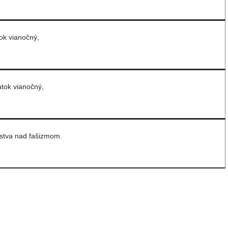
tok vianočný,
atok vianočný,
zstva nad fašizmom.