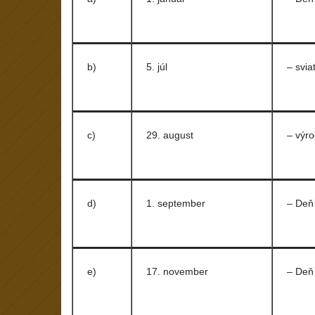
b)
5. júl
– svia
c)
29. august
– výr
d)
1. september
– Deň 
e)
17. november
– Deň