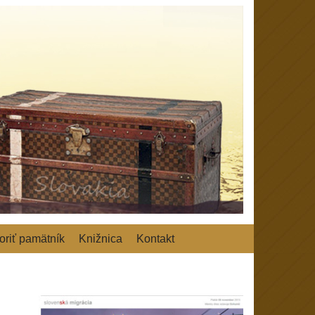
riť pamätník
Knižnica
Kontakt