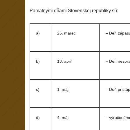
Pamätnými dňami Slovenskej republiky sú:
a)
25. marec
– Deň zápasu
b)
13. apríl
– Deň nespra
c)
1. máj
– Deň pristúp
d)
4. máj
– výročie úmr