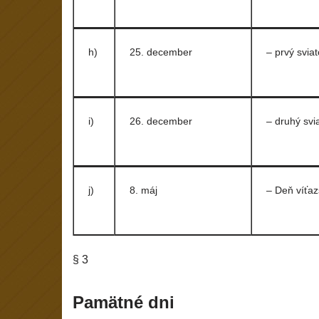
h)
25. december
– prvý svia
i)
26. december
– druhý svi
j)
8. máj
– Deň víťa
§ 3
Pamätné dni