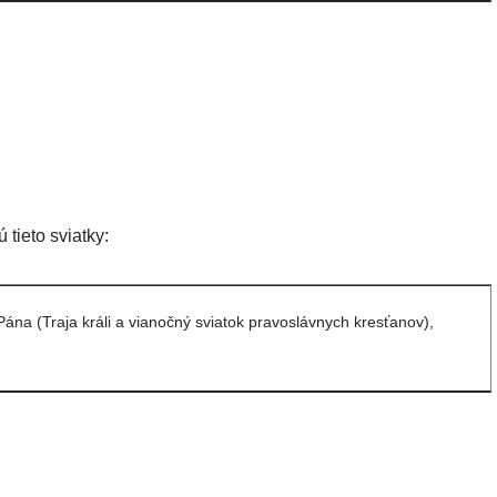
tieto sviatky:
Pána (Traja králi a vianočný sviatok pravoslávnych kresťanov),