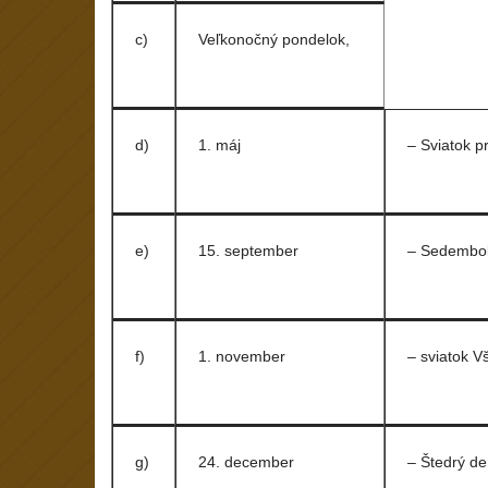
c)
Veľkonočný pondelok,
d)
1. máj
– Sviatok p
e)
15. september
– Sedembol
f)
1. november
– sviatok V
g)
24. december
– Štedrý de