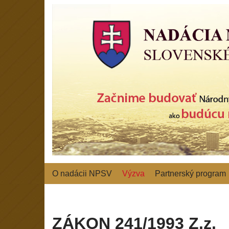
Preskočiť
na
obsah
O nadácii NPSV
Výzva
Partnerský program
ZÁKON 241/1993 Z.z.