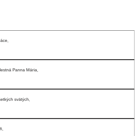
ráce,
estná Panna Mária,
šetkých svätých,
ň,