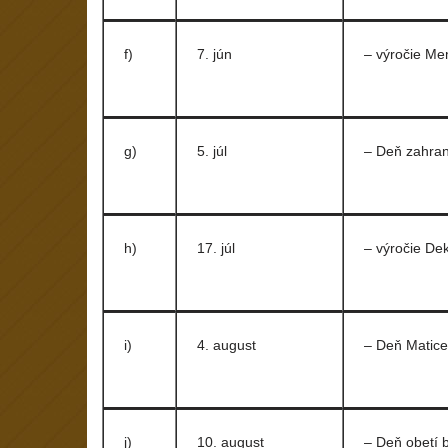
f)
7. jún
– výročie M
g)
5. júl
– Deň zahran
h)
17. júl
– výročie Dek
i)
4. august
– Deň Matice
j)
10. august
– Deň obetí 