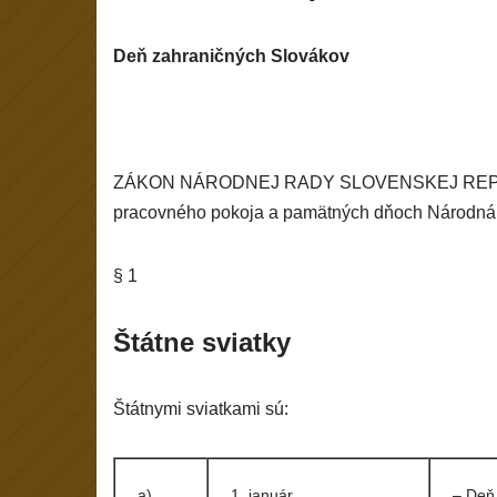
Deň zahraničných Slovákov
ZÁKON NÁRODNEJ RADY SLOVENSKEJ REPUBLIKY
pracovného pokoja a pamätných dňoch Národná r
§ 1
Štátne sviatky
Štátnymi sviatkami sú:
a)
1. január
– Deň 