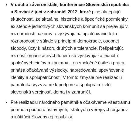
V duchu záverov stálej konferencie Slovenská republika
a Slováci žijúci v zahraničí 2012, ktoré
plne akceptujú
skutočnosť, že aktuálne, historické a špecifické podmienky
existencie jednotlivých slovenských komunít sa prejavujú v
rôznorodosti názorov a vyzývajú na uplatňovanie tejto
rôznorodosti v súlade s princípmi demokracie, osobnej
slobody, úcty k názoru druhých a tolerancie. Rešpektujúc
rôznosť organizačných foriem sa vyslovujú za jednotu
spoločných cieľov a záujmov. Len spoločné úsilie a práca
prináša očakávané výsledky, napredovanie, upevňovanie
identity a spolupatričnosti. V tomto zmysle pre realizáciu
pamätníka vyzývame k podpore a spolupráci celú
slovenskú verejnosť, doma i v zahraničí.
Pre realizáciu národného pamätníka očakávame všestrannú
pomoc a podporu ústavných, štátnych i verejných orgánov
a inštitúcii Slovenskej republiky.