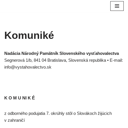
Preskočiť
na
obsah
Komuniké
Nadácia Národný Pamätník Slovenského vysťahovalectva
Segnerová 1/b, 841 04 Bratislava, Slovenská republika • E-mail:
info@vystahovalectvo.sk
K O M U NI K É
z odborného podujatia 7. okrúhly stôl o Slovákoch žijúcich
v zahraničí