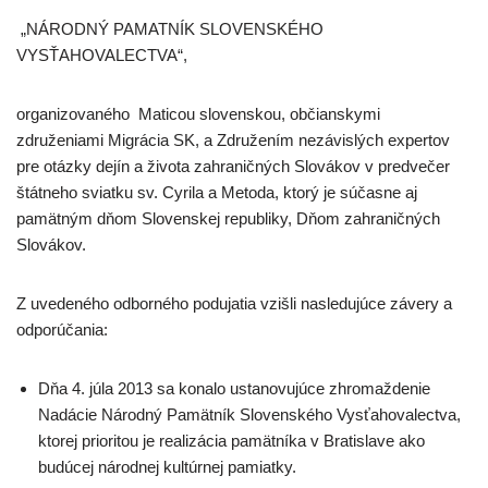
„NÁRODNÝ PAMATNÍK SLOVENSKÉHO
VYSŤAHOVALECTVA“,
organizovaného Maticou slovenskou, občianskymi
združeniami Migrácia SK, a Združením nezávislých expertov
pre otázky dejín a života zahraničných Slovákov v predvečer
štátneho sviatku sv. Cyrila a Metoda, ktorý je súčasne aj
pamätným dňom Slovenskej republiky, Dňom zahraničných
Slovákov.
Z uvedeného odborného podujatia vzišli nasledujúce závery a
odporúčania:
Dňa 4. júla 2013 sa konalo ustanovujúce zhromaždenie
Nadácie Národný Pamätník Slovenského Vysťahovalectva,
ktorej prioritou je realizácia pamätníka v Bratislave ako
budúcej národnej kultúrnej pamiatky.